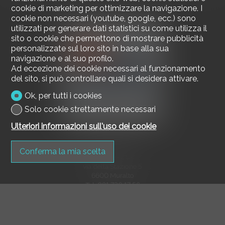
cookie di marketing per ottimizzare la navigazione. I
cookie non necessari (youtube, google, ecc.) sono
utilizzati per generare dati statistici su come utilizza il
sito o cookie che permettono di mostrare pubblicità
personalizzate sul loro sito in base alla sua
navigazione e al suo profilo.
Ad eccezione dei cookie necessari al funzionamento
del sito, si può controllare quali si desidera attivare.
Ok, per tutti i cookies
Solo cookie strettamente necessari
Ulteriori informazioni sull'uso dei cookie
Contattaci
Conferma la mia scelta
Mediagest SA
via della Stazione 5
6600 Muralto
Tel.
091 730 17 56
Fax 091 730 17 58
info@mediagest.ch