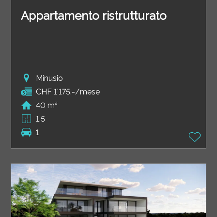
Appartamento ristrutturato
Minusio
CHF 1'175.-/mese
40 m²
1.5
1