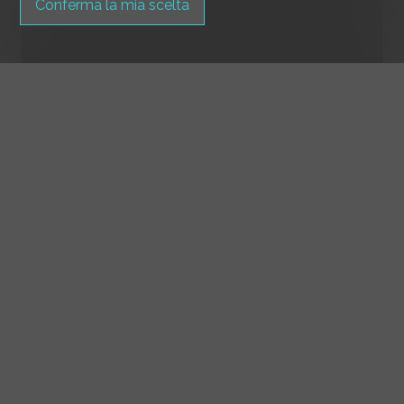
Conferma la mia scelta
Locarno
CHF 1'650.-/mese
80 m²
1
3° piano