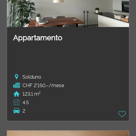
Appartamento
Solduno
CHF 2'150.-/mese
123.1 m²
4.5
2