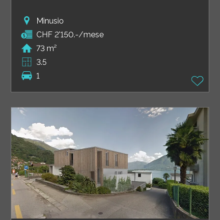
Minusio
CHF 2'150.-/mese
73 m²
3.5
1