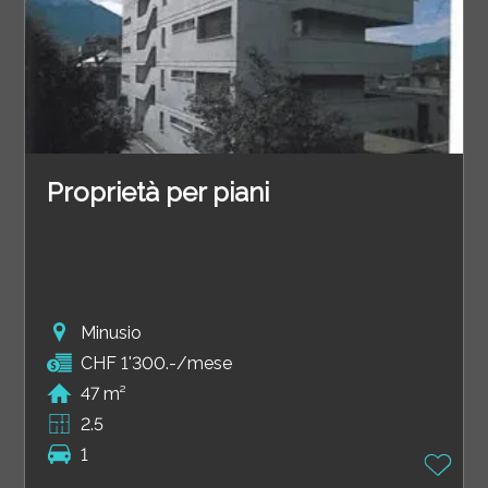
Proprietà per piani
Minusio
CHF 1'300.-/mese
47 m²
2.5
1