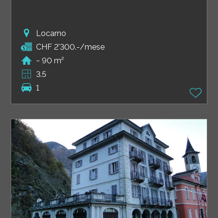
Locarno
CHF 2'300.-/mese
~ 90 m²
3.5
1