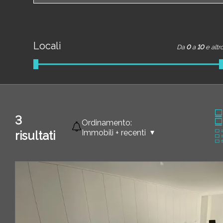
Locali
Da
0
a
10
e altr
3
Ordinamento:
Immobili + recenti
risultati