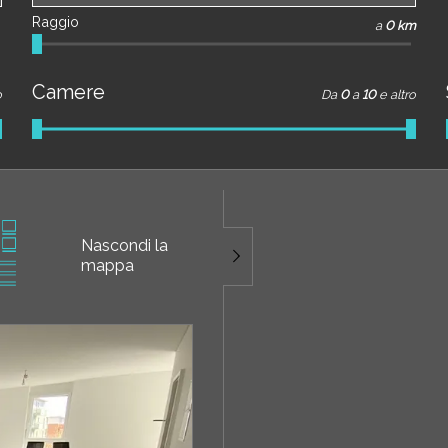
Raggio
a
0 km
Camere
o
Da
0
a
10
e altro
Nascondi la
mappa