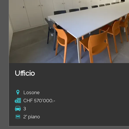
Ufficio
Losone
CHF 570'000.-
3
2° piano