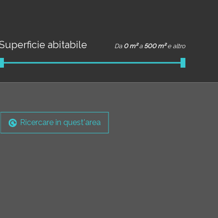
Superficie abitabile
Da
0 m²
a
500 m²
e altro
Ricercare in quest'area