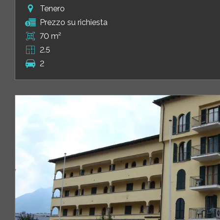
Tenero
Prezzo su richiesta
70 m²
2.5
2