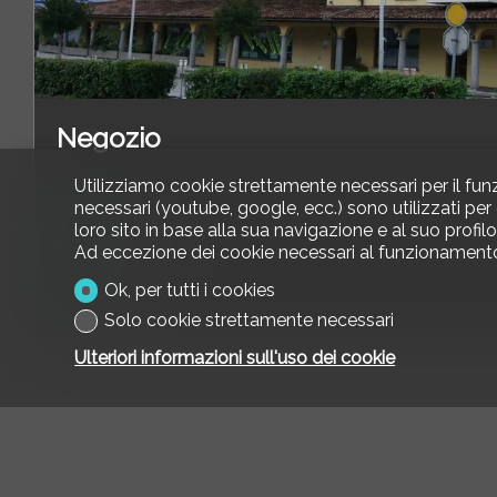
Negozio
Utilizziamo cookie strettamente necessari per il fun
necessari (youtube, google, ecc.) sono utilizzati per
Losone
loro sito in base alla sua navigazione e al suo profilo
CHF 900'000.-
Ad eccezione dei cookie necessari al funzionamento de
1
Ok, per tutti i cookies
Pianterreno
Solo cookie strettamente necessari
Ulteriori informazioni sull'uso dei cookie