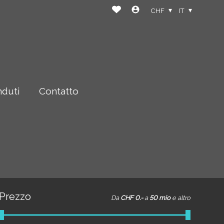
CHF
IT
nduti
Contatto
Prezzo
Da
CHF 0.-
a
50 mio
e altro