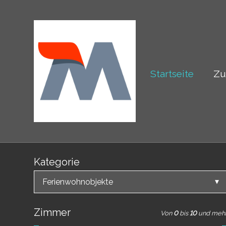
Startseite
Zu
Kategorie
Ferienwohnobjekte
Zimmer
Von
0
bis
10
und meh