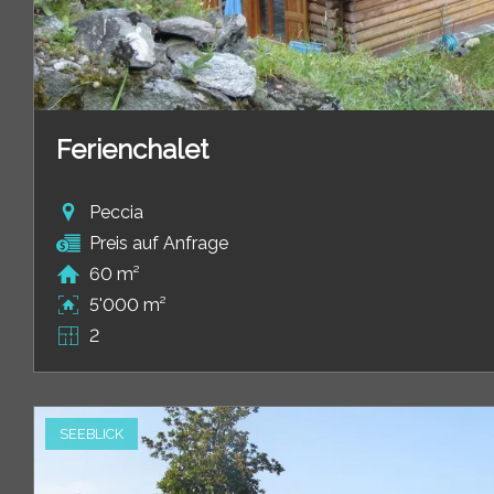
Ferienchalet
Peccia
Preis auf Anfrage
60 m²
5'000 m²
2
SEEBLICK