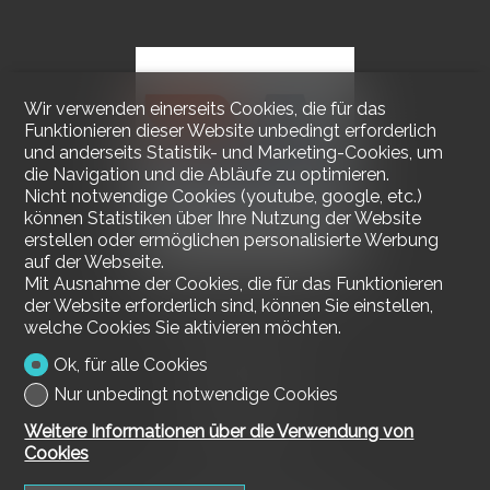
Wir verwenden einerseits Cookies, die für das
Funktionieren dieser Website unbedingt erforderlich
und anderseits Statistik- und Marketing-Cookies, um
die Navigation und die Abläufe zu optimieren.
Nicht notwendige Cookies (youtube, google, etc.)
können Statistiken über Ihre Nutzung der Website
erstellen oder ermöglichen personalisierte Werbung
auf der Webseite.
Mit Ausnahme der Cookies, die für das Funktionieren
der Website erforderlich sind, können Sie einstellen,
Kontaktieren Sie uns
welche Cookies Sie aktivieren möchten.
Mediagest SA
via della Stazione 5
Ok, für alle Cookies
6600 Muralto
Nur unbedingt notwendige Cookies
Tel.
091 730 17 56
Fax 091 730 17 58
Weitere Informationen über die Verwendung von
info@mediagest.ch
Cookies