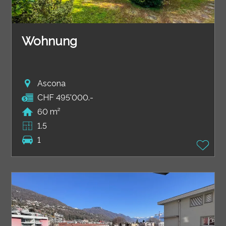
Wohnung
Ascona
CHF 495'000.-
60 m²
1.5
1