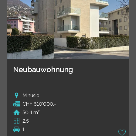
Neubauwohnung
Minusio
CHF 610'000.-
50.4 m²
2.5
1