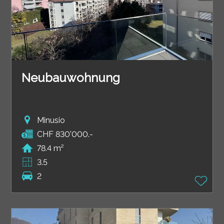
Neubauwohnung
Minusio
CHF 830'000.-
78.4 m²
3.5
2