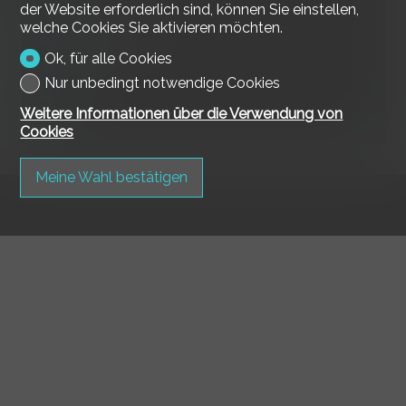
der Website erforderlich sind, können Sie einstellen,
Losone
welche Cookies Sie aktivieren möchten.
CHF 1'200'000.-
Ok, für alle Cookies
150 m²
Nur unbedingt notwendige Cookies
4.5
Weitere Informationen über die Verwendung von
3
Cookies
Meine Wahl bestätigen